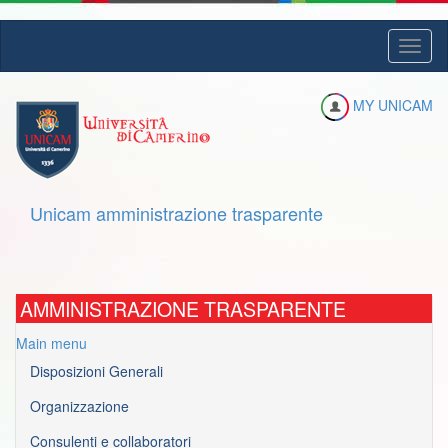
Salta
Toggl
al
naviga
contenuto
principale
MY UNICAM
Unicam amministrazione trasparente
AMMINISTRAZIONE TRASPARENTE
Main menu
Disposizioni Generali
Organizzazione
Consulenti e collaboratori