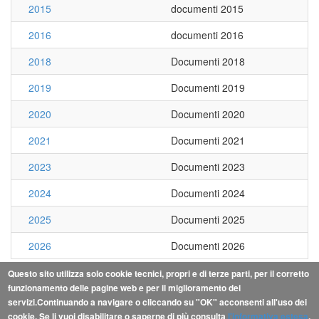
2015
documenti 2015
2016
documenti 2016
2018
Documenti 2018
2019
Documenti 2019
2020
Documenti 2020
2021
Documenti 2021
2023
Documenti 2023
2024
Documenti 2024
2025
Documenti 2025
2026
Documenti 2026
Questo sito utilizza solo cookie tecnici, propri e di terze parti, per il corretto
18 folders
funzionamento delle pagine web e per il miglioramento dei
servizi.Continuando a navigare o cliccando su "OK" acconsenti all'uso dei
cookie. Se li vuoi disabilitare o saperne di più consulta
l'informativa estesa
.