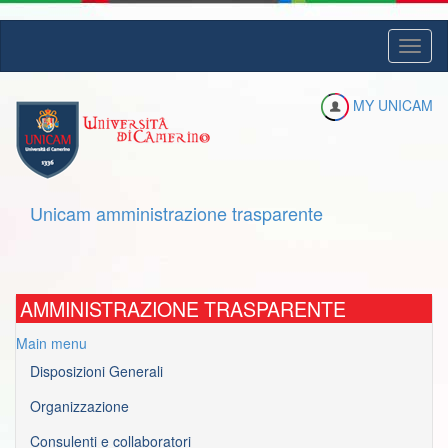
Salta
Toggl
al
naviga
contenuto
principale
MY UNICAM
Unicam amministrazione trasparente
AMMINISTRAZIONE TRASPARENTE
Main menu
Disposizioni Generali
Organizzazione
Consulenti e collaboratori