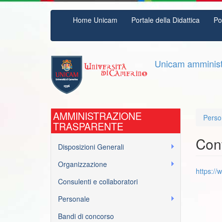
Salta
Home Unicam
Portale della Didattica
Po
al
contenuto
principale
Unicam amminist
AMMINISTRAZIONE
Perso
TRASPARENTE
Cont
Disposizioni Generali
Organizzazione
https://
Consulenti e collaboratori
Personale
Bandi di concorso