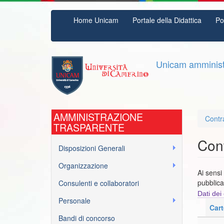
Salta
Home Unicam
Portale della Didattica
Po
al
contenuto
principale
Unicam amminist
AMMINISTRAZIONE
Contra
TRASPARENTE
Cont
Disposizioni Generali
Organizzazione
Ai sensi
pubblica
Consulenti e collaboratori
Dati dei
Personale
Cart
Bandi di concorso