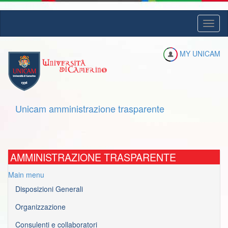
Salta
Toggl
al
naviga
contenuto
principale
MY UNICAM
Unicam amministrazione trasparente
AMMINISTRAZIONE TRASPARENTE
Main menu
Disposizioni Generali
Organizzazione
Consulenti e collaboratori